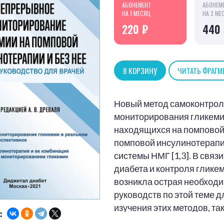
АБОНЕМЕНТ
АБОНЕМ
НА 1 МЕСЯЦ
НА 3 МЕ
220 ₽
440
В КОРЗИНУ
ЧИТАТЬ ФРАГМ
Новый метод самоконтрол
мониторирования гликемии
находящихся на помповой 
помповой инсулинотерапи
системы НМГ [1,3]. В связ
диабета и контроля глике
возникла острая необходи
руководств по этой теме д
изучения этих методов, та
: