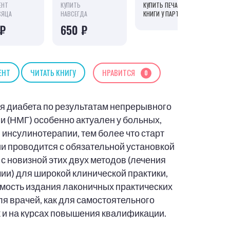
ЕНТ
КУПИТЬ
КУПИТЬ ПЕЧАТНУЮ ВЕРСИЮ
СЯЦА
НАВСЕГДА
КНИГИ У ПАРТНЁРОВ
 ₽
650 ₽
ЕНТ
ЧИТАТЬ КНИГУ
НРАВИТСЯ
0
я диабета по результатам непрерывного
 (НМГ) особенно актуален у больных,
инсулинотерапии, тем более что старт
и проводится с обязательной установкой
и с новизной этих двух методов (лечения
мии) для широкой клинической практики,
мость издания лаконичных практических
ля врачей, как для самостоятельного
к и на курсах повышения квалификации.