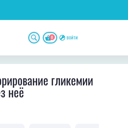
0
ВОЙТИ
рирование гликемии
з неё